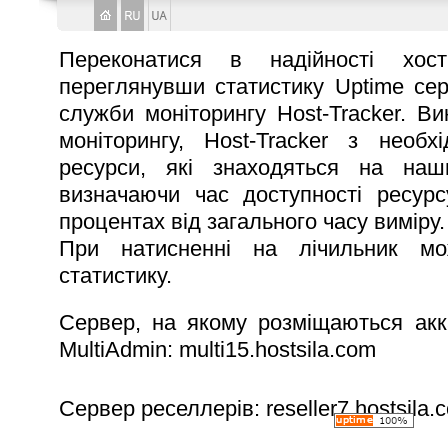
Переконатися в надiйностi хос
переглянувши статистику Uptime сер
служби монiторингу Host-Tracker. В
монiторингу, Host-Tracker з необх
ресурси, якi знаходяться на наш
визначаючи час доступностi ресурсу
процентах вiд загального часу вимiру.
При натисненнi на лiчильник мо
статистику.
Сервер, на якому розмiщаються акк
MultiAdmin: multi15.hostsila.com
Сервер реселлерiв: reseller7.hostsila.